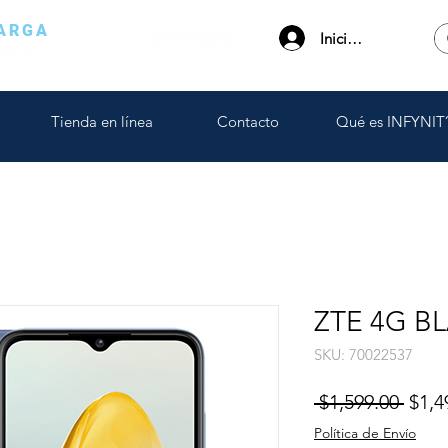
ARGA
Iniciar sesión
APP
Tienda en línea
Contacto
Qué es INFYNIT
ZTE 4G B
SKU: 70022537
Prec
 $1,599.00 
$1,4
Política de Envío