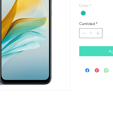
Color
*
Cantidad
*
Ag