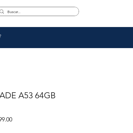
?
LADE A53 64GB
io
Precio
99.00
de