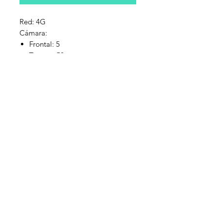
Red: 4G
Cámara:
Frontal: 5
Trasera: 50
Conexiones Inalámbricas:
Wi-Fi
USB
Bluetooth
Pantalla: 6.6
Procesador: Qualcomm
SM6115PRO (Snapdragon 6s 4G
Gen1) 4 x 2.11 GHz + 4 x 2.02 Ghz
Memoria: 256 GB
Sistema Operativo: Android 14