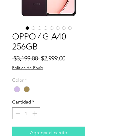
OPPO 4G A40
256GB
Precio
Precio
 $3,199.00 
$2,999.00
de
Política de Envío
oferta
Color
*
Cantidad
*
Agregar al carrito