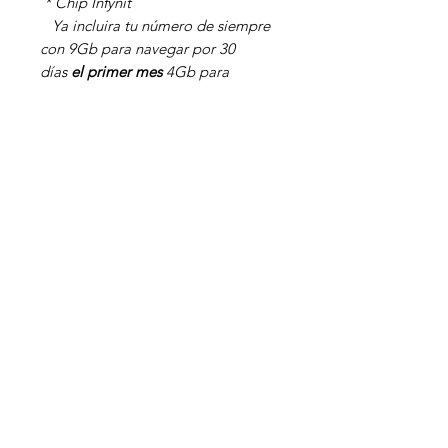
* Chip Infynit
Ya incluira tu número de siempre
con 9Gb para navegar por 30
días
el primer mes
4Gb para
navegar por 30 días los 11 restantes
llamadas, sms y redes ilimitadas
(Facebook, Instagram, Whatsapp,
Instagram, Telegram y Snapchat)
*La promoción tiene una vigencia
de 12 meses
PROMO 6GB
PARA PODER REALIZAR TU CAMBIO CON
EL MISMO NÚMERO
NECESITAMOS TU NIP, OBTENLO
MARCADO O MANDANDO UN MENSAJE
AL 051 CON LA PALABRA NIP DEL NÚMERO
QUE DESEAS MARCAS
CUANDO REALICES TU PAGO POR FAVOR
Copyright © 2024 Infynit. | Todos los Derechos Reservados.